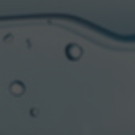
29/07/2026
“Sponsors de tu pasión”: la nueva
alianza entre Full Sport y Topper
29/07/2026