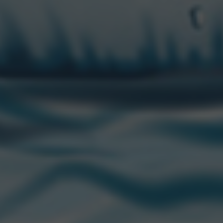
CONTACTANOS
“CCU” es una marca registrada de CCU.
Edison 2669 Piso 1. Martinez (1640)
San Isidro, Buenos Aires, Argentina
© 2021. CCU S.A. Todos los derechos reservados.
atencionalconsumidor@ccu.com.ar