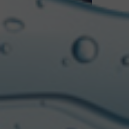
CCU Argentina
pone en agenda el
disfrute consciente
con Imperial 0.0
junto a Los Pumas
•