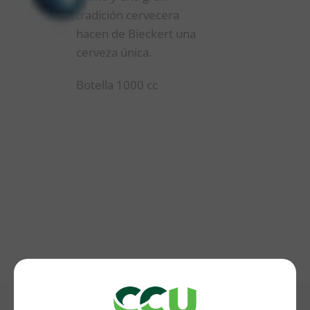
tradición cervecera
hacen de Bieckert una
cerveza única.
Botella 1000 cc