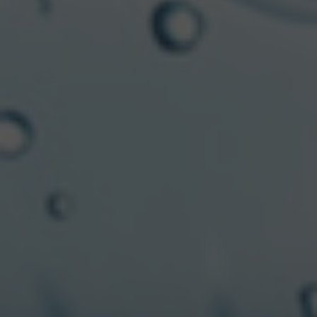
29/07/2026
“Sponsors de tu
pasión”: la nueva
alianza entre Full