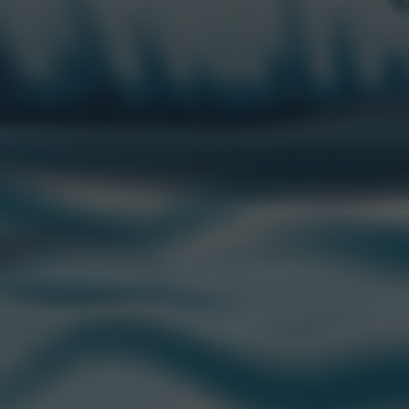
Sport y Topper
•
29/07/2026
CONTACTANOS
“CCU” es una marca registrada de CCU.
Edison 2669 Piso 1. Martinez (1640)