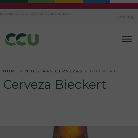
Ir
PROVEEDORES
TRABAJA EN CCU
DENUNCIAS
al
LOGIN
contenido
HOME
>
NUESTRAS CERVEZAS
> BIECKERT
Cerveza Bieckert