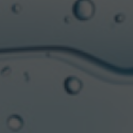
CCU Argentina pone en agenda el
disfrute consciente con Imperial 0.0
junto a Los Pumas
29/07/2026