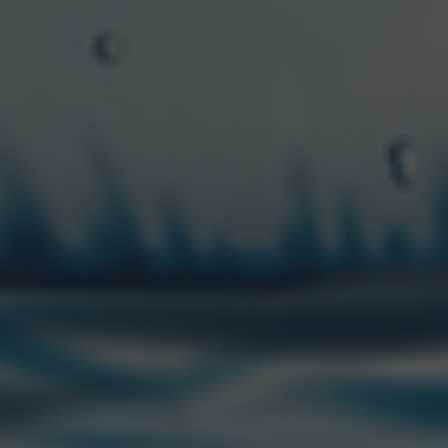
“Sponsors de tu pasión”: la nueva
alianza entre Full Sport y Topper
29/07/2026
CONTACTANOS
“CCU” es una marca registrada de CCU.