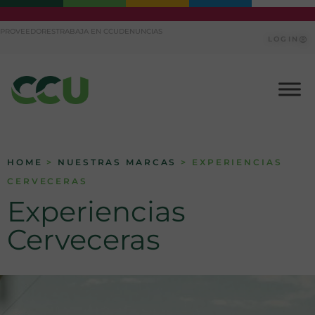
Ir
PROVEEDORES
TRABAJA EN CCU
DENUNCIAS
al
LOGIN
contenido
HOME
>
NUESTRAS MARCAS
> EXPERIENCIAS
CERVECERAS
Experiencias
Cerveceras