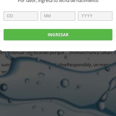
Por favor, ingresá tu fecha de nacimiento
ken vuelve a levantar la voz con un nuevo spot que invita
ia justa para disfrutar y sociabilizar responsablemente, e
lviendo los encuentros y las juntadas entre amigos.
INGRESAR
racturado y con humor, la nueva campaña publicitaria de la
ue aún nos estamos adaptando. Heineken nos recuerda la 
er continuar celebrando porque… ¡motivos nunca faltan!
suma a la campaña de #SocialiseResponsibly, un mensaje 
 en el contexto de pandemia.
s de poder volver a nuestros espacios de encuentro y fe
go, es fundamental transmitir un mensaje balanceado ent
y a su vez, asumir un rol de compromiso y responsabilidad f
inuamos transitando. Esto es sólo el comienzo de lo mej
provechar las oportunidades de divertirnos sin dejar de c