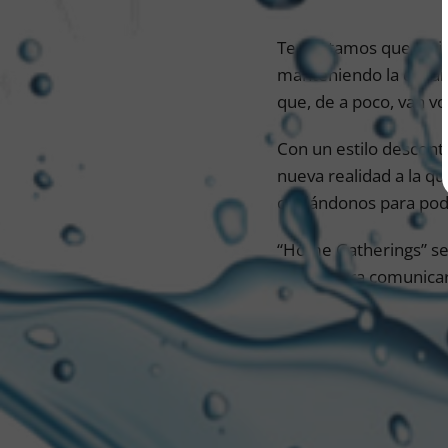
Te contamos que Heine
manteniendo la distanc
que, de a poco, van vo
Con un estilo descont
nueva realidad a la q
cuidándonos para pod
“Home Gatherings” se 
marca para comunicar
“Estamos muy contento
familiares. Sin embar
volver a las juntadas 
de pandemia que cont
bajo nuestro poder, a