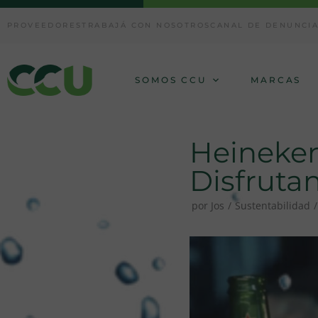
Ir
PROVEEDORES
TRABAJÁ CON NOSOTROS
CANAL DE DENUNCI
al
contenido
SOMOS CCU
MARCAS
Heineken
Disfruta
por
Jos
Sustentabilidad