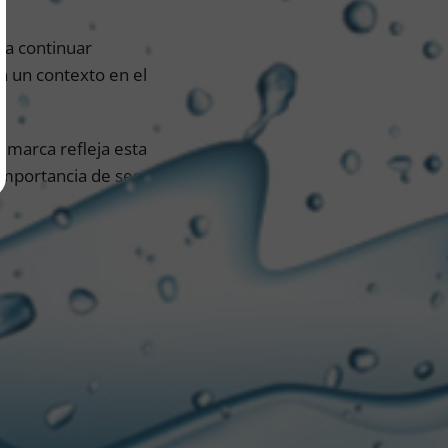
 a continuar
n un contexto en el
 marca refleja esta
importancia de seguir
que eligió nuestra
stejo con amigos y
re el entusiasmo de
rente a la situación
or que vendrá y queda
uidarnos”, comentó