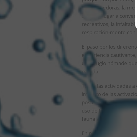
enriquecedoras, la medi
que den lugar a convers
recreativos, la infalta
respiración-mente con 
El paso por los difere
experiencia cautivante,
un refugio nómade que 
parada.
Todas las actividades a
impacto de las activaci
posterior reciclaje a c
uso de fogones, regulac
fauna autóctona.
En palabras de Morron