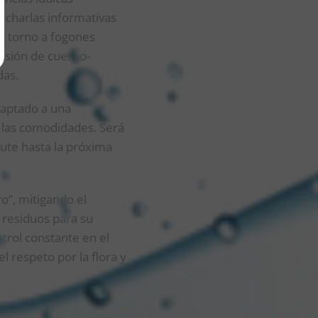
, charlas informativas
en torno a fogones
ensión de cuerpo-
das.
daptado a una
s las comodidades. Será
rute hasta la próxima
ro”, mitigando el
s residuos para su
trol constante en el
 respeto por la flora y
mos trabajando en este