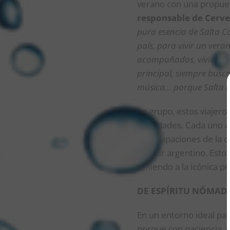
verano con una propues
responsable de Cerve
pura esencia de Salta Ca
país, para vivir un vera
acompañados, viviendo e
principal, siempre busc
música… porque Salta es
En grupo, estos viajer
actividades. Cada uno a 
preocupaciones de la c
del Sur argentino. Esto
teniendo a la icónica pr
DE ESPÍRITU NÓMAD
En un entorno ideal par
porque con paciencia, r