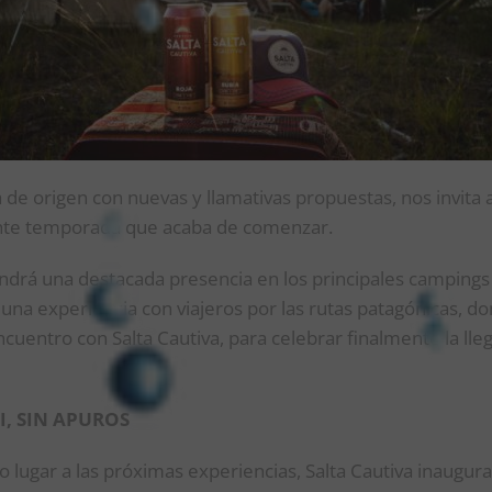
a de origen con nuevas y llamativas propuestas, nos invita a
ante temporada que acaba de comenzar.
drá una destacada presencia en los principales campings d
 una experiencia con viajeros por las rutas patagónicas, do
ncuentro con Salta Cautiva, para celebrar finalmente la lle
, SIN APUROS
 lugar a las próximas experiencias,
Salta Cautiva inaugur