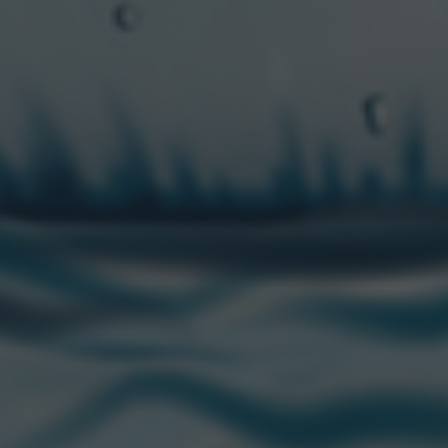
amping Lago Espejo Chico)
amping Inspira)
camping Estepa)
(Bahía López y Bahía Serena)
rute de los paisajes del
Tranqui Tour
? ¡Arriba que salimo
a
!