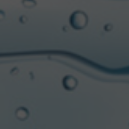
rometidos para con los espacios de la naturaleza y una tran
lando. Trabajaremos con una agencia certificada como ‘Em
sostenible y comprometida en aspectos ambientales“
. Ademá
el consumo responsable, como puntos fijos de hidratación y
ducto de Cerveza Salta Cautiva.
rrollará durante todo enero y principios de febrero, finali
uelo salteño, lugar de origen de esta cerveza. Mientras, la 
ritu a sumarse a las activaciones en los siguientes parad
 Córdoba (parador Meliquina)
ina)
Lago Queñi)