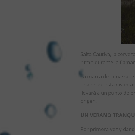
Salta Cautiva, la cervez
ritmo durante la flam
La marca de cerveza ten
una propuesta distinta:
llevará a un punto de e
origen.
UN VERANO TRANQUI
Por primera vez y dando