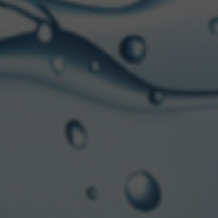
tour, con perfiles comp
queremos seguir apunta
Patagonia), inclusiva, 
propuestas de impulso d
concluyó el Jefe de Pro
HOJA DE RUTA
Esta activación se desa
un evento especial en s
que comparten este espí
. Meliquina – por Paso
. Lago Lácar – (Quila Qu
. Lago Queñi (camping 