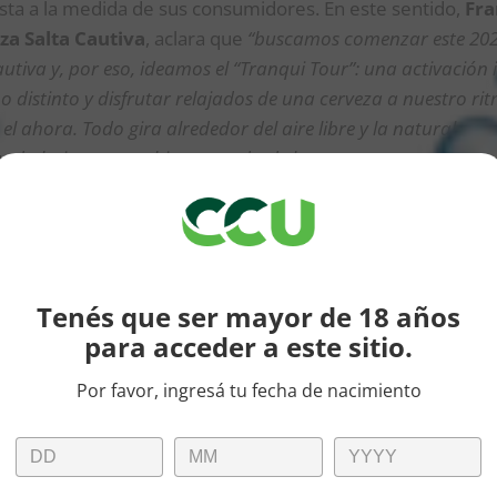
ta a la medida de sus consumidores. En este sentido,
Fra
za Salta Cautiva
, aclara que
“buscamos comenzar este 202
utiva y, por eso, ideamos el “Tranqui Tour”: una activación i
no distinto y disfrutar relajados de una cerveza a nuestro rit
l ahora. Todo gira alrededor del aire libre y la naturaleza
ando bajar un cambio, tanto desde las propuestas como des
 una cerveza que se disfruta tranqui”
.
os -amigos de las rutas y de compartir momentos- disfrut
su ritmo, dándose así, el gusto de vivir el hoy sin el obstác
otidianeidad, formando parte de un recorrido por los ca
Tenés que ser mayor de 18 años
 marcará el inicio de una aventura con propuestas de difer
para acceder a este sitio.
ovincia de Salta como destino final de esta travesía.
Por favor, ingresá tu fecha de nacimiento
E, CON ACTIVIDADES PARA TODOS
a pasar un verano “tranqui”, Cerveza Salta Cautiva se viste
ecorre largas distancias. Un despliegue con juegos, experi