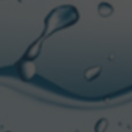
smisión de valores que
presa B’ (Esencia
s,
“seguiremos con
 de acceso libre”
,
zando su recorrido con
marca invita a todos los
ores: