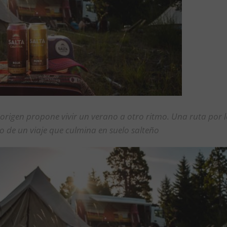
origen propone vivir un verano a otro ritmo. Una ruta por 
icio de un viaje que culmina en suelo salteño