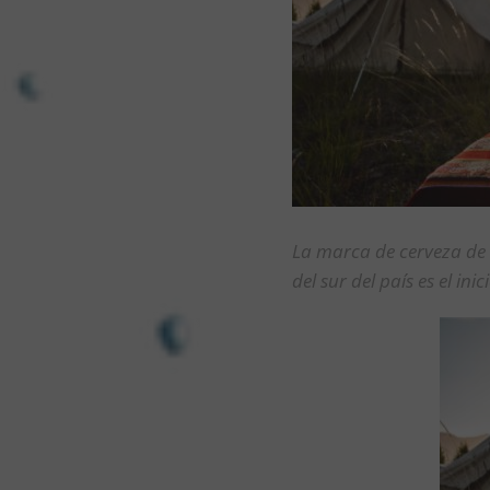
La marca de cerveza de 
del sur del país es el in