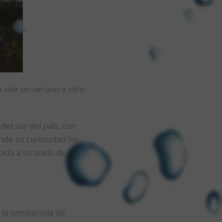
 vivir un verano a otro
el sur del país, con
nde su curiosidad los
gada a su suelo de
a la temporada de