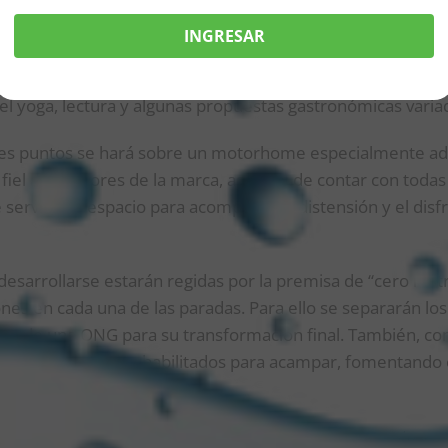
tación y fomento del bienestar, disfrute de la astronomía
INGRESAR
ación, serán el foco del día a día. El protagonismo girará 
ble presencia de la música como ambientación sonora, dist
el yoga, lectura y algunas propuestas gastronómicas varia
ntes puntos se hará sobre un motorhome especialmente a
 fiel a los valores de la marca, además de contar con toda
servirá de espacio para acompañar la distensión y el disf
 desarrollarse estarán regidas por la premisa de “cero rast
ones en cada una de las paradas. Para ello se separarán lo
argo de una ONG para su transformación final. También, con
ión de los lugares habilitados para acampar, fomentando el
e,
“cuidar nuestro planeta, es uno de los pilares que estare