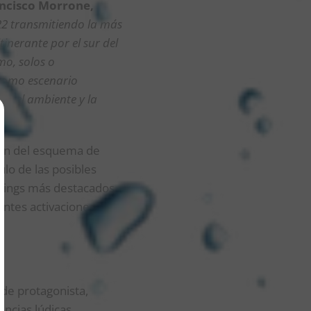
ncisco Morrone,
2 transmitiendo la más
tinerante por el sur del
mo, solos o
 como escenario
de el ambiente y la
arán del esquema de
ulo de las posibles
mpings más destacados
entes activaciones,
 de protagonista,
encias lúdicas