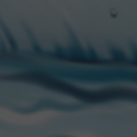
. Lago Espejo Chico (c
. Lago Nahuel Huapi (gl
. Buitreras de Estepa (
. Fuegos de Patagonia 
. Salta
¿Te querés subir al disf
@cervezasaltacautiv