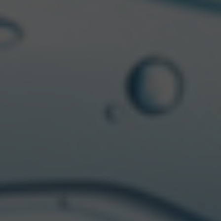
CCU EN LATINOAMÉRICA
Una compañía
regional
CCU es una compañía regional con operaciones en
Argentina, Bolivia, Chile, Uruguay, Paraguay y Colombia.
CCU EN ARGENTINA Y LATINOAMÉRICA