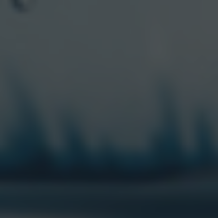
conjunto, componen la hoja de ruta para
plasmar el Ser CCU y su Propósito: “Nos
apasiona crear experiencias para compartir
juntos un mejor vivir”.
NUESTRA VISIÓN MEDIOAMBIENTAL