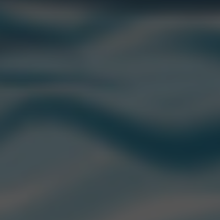
CONTACTANOS
“CCU” es una marca registrada de CCU.
Edison 2669 Piso 1. Martinez (1640)
San Isidro, Buenos Aires, Argentina