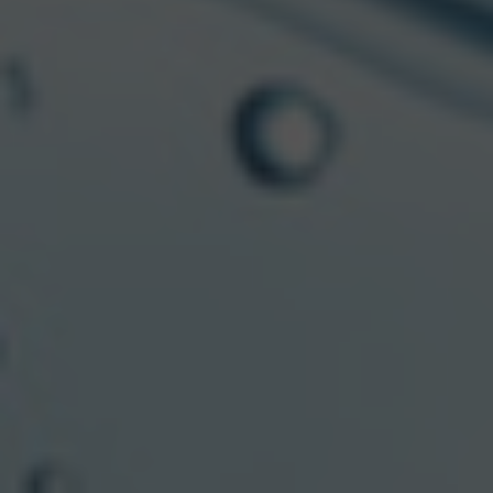
SUSTENTABILIDAD
La
sustentabilidad
como pilar
estratégico
En CCU la Sustentabilidad constituye uno de
los tres pilares estratégicos de la compañía,
junto con Rentabilidad y Crecimiento. En