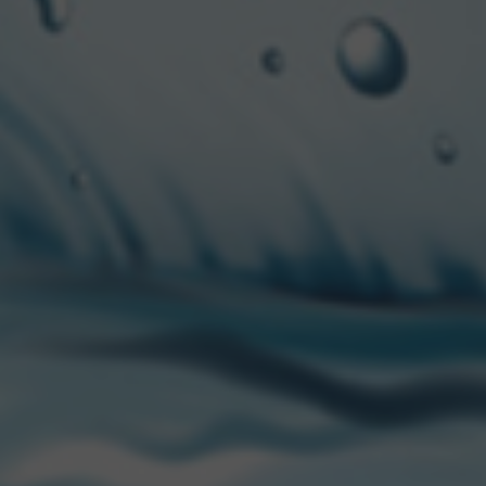
verdadero revoluciona
Joe
, una de las primeras
Para ser parte de este 
estás participando por u
sólo Heineken puede ofr
¿Cuándo?
19, 20 y 21 d
Heineken bien helada p
Seguí el minuto a minut
#DestapáUnNuevoDe