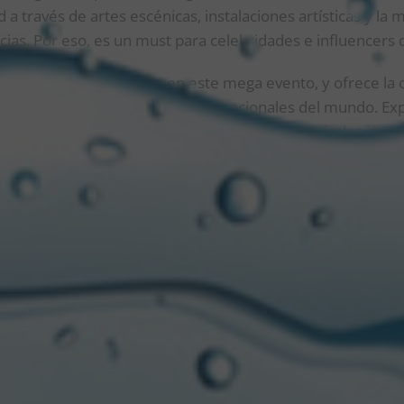
 a través de artes escénicas, instalaciones artísticas y la 
cias. Por eso, es un must para celebridades e influencers
r presente una vez más en este mega evento, y ofrece la
s experiencias musicales más excepcionales del mundo. Exp
 la música descubriendo artistas y géneros musicales inme
.
EL DESIERTO DE CALIFORNIA
parte de Coachella con la ya icónica
Heineken House
, un
istas increíbles con más cercanía e intimidad, cuya curadur
p-hop y el amplio abanico del house e involucra artistas qu
ste stage. Este año, se destacan en el line-up nombres c
-touch “Love Generation”;
Claptone
, el enmascarado que 
 más celebrados de Argentina;
Lupe Fiasco
, cultor del rap d
er en cualquier escenario (lo que constituye una gran opo