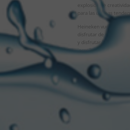
explosión de creatividad
para las últimas tenden
Heineken vuelve a esta
disfrutar de una de la
y disfrutar lo mejor de
increíblemente diverso
HEINEKEN HOUSE EN 
La marca volverá a ser 
público disfruta de art
de la electrónica, el hi
formatos únicos para e
autor del himno-french
en el podio de los DJs
quien no es frecuente v