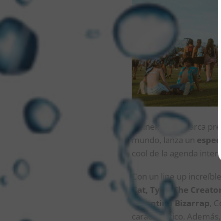
Heineken, la marca pre
mundo, lanza un
espec
cool de la agenda inter
Con un line up increíbl
Cat, Tyler The Creato
argentino Bizarrap
, C
característico. Además,