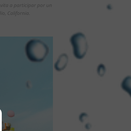
vita a participar por un
io, California.