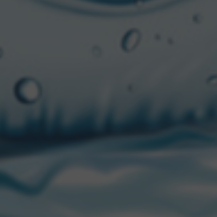
ue seis GRAMMYs y
Fat
o y automáticamente ya
 pases VIP. Un plan que
vive y se siente!
parar las valijas y una
Sonido