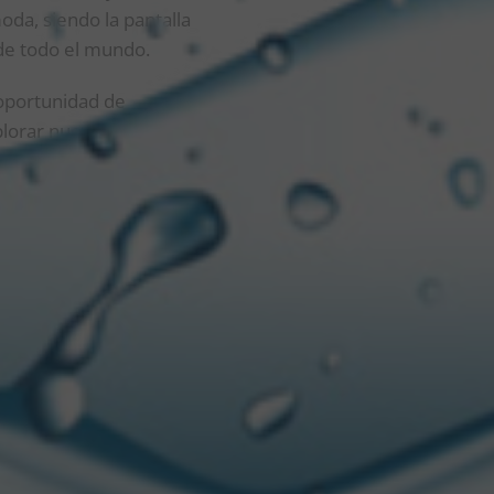
moda, siendo la pantalla
 de todo el mundo.
 oportunidad de
lorar nuevos destinos,
rsos en un lineup
 espacio donde el
ía atraviesa subgéneros
e preparan sets y
omo
Bob Sinclar
, el
se encuentra sin dudas
e la vieja escuela a
rtunidad);
T-Pain
, un