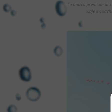
La marca premium de cer
viaje a Coache