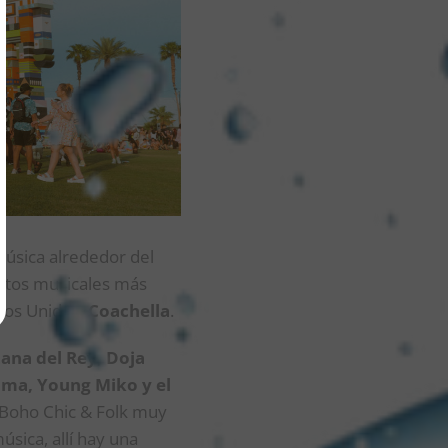
úsica alrededor del
entos musicales más
ados Unidos:
Coachella
.
ana del Rey, Doja
uma, Young Miko y el
o Boho Chic & Folk muy
sica, allí hay una