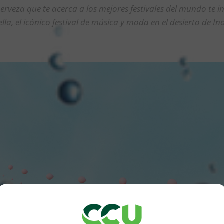
veza que te acerca a los mejores festivales del mundo te in
lla, el icónico festival de música y moda en el desierto de Ind