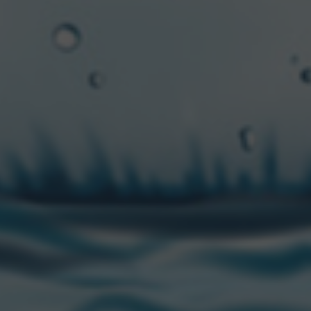
rio del hip-hop y el R&B que ha cosechado nada menos q
 superestrellas latinas en la industria del rap global.
festival épico, ingresá en este
link
, completá el formulari
n viaje a California para vos, con traslados, alojamiento y
ecerte, porque la música no solo se disfruta, sino que se 
e abril.
¿Dónde?
Empire Polo Club, Indio, California. ¡A pre
ara esperar el resultado!
o en la cuenta oficial @heineken_ar –
#DestapáUnNuevo
stino