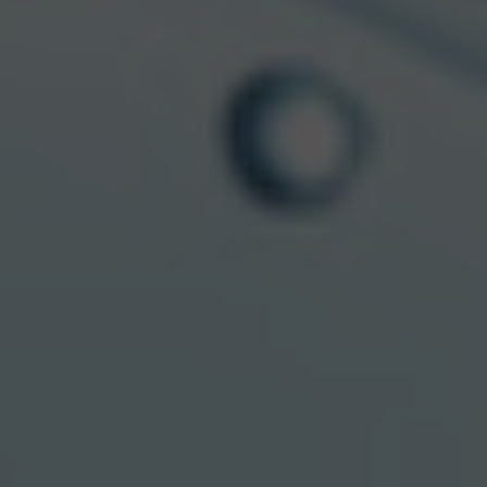
Production Company:
Good People Films
Director:
Ali Ali
Executive Producer:
Khaled Zaki
Producer:
Sarah Touma
DP:
Pierre Mouarkech
Art Director:
Cesar Marinez
Stylist:
Cristina Urso
POST – PRODUCTION
Editor Dir Cut:
Neda Zag