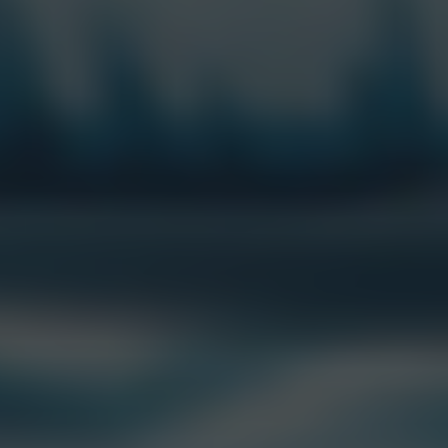
Executive Producer:
Diego Mc Loughlin
Producer:
Esteban Budassi
Producer:
Paz Miqueles
AMPLIFY – Argentina digital media push
Senior Strategic Planning Team Lead:
Maria Lekka
Global Client Manager:
Marie Boucaut
Senior Campaign Manager:
Lisa van Vliet
Campaign Manager:
Ruben Neuhaus