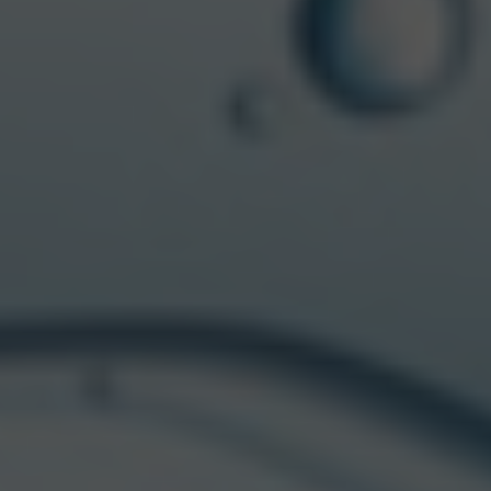
Senior Experience Strategist:
Antonio Jorgaqi
Global Client Service Director:
Paola Natellis
Group Account Director:
Ilaria Castiglioni
Account Director:
Gonzalo Gutiérrez Gauna
Social Media Director:
Ali Hares
Social Media Manager:
Natalia Cortes
Chief Creation Officer:
Francesca Zazzera
Producer:
Cinzia Morandi
PRODUCTION