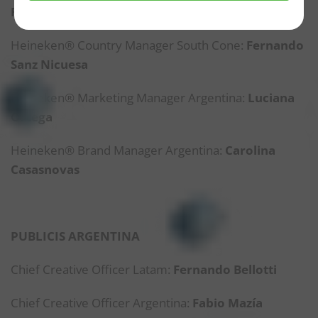
Reukers
Heineken® Country Manager South Cone:
Fernando
Sanz Nicuesa
Heineken® Marketing Manager Argentina:
Luciana
Ortega
Heineken® Brand Manager Argentina:
Carolina
Casasnovas
PUBLICIS ARGENTINA
Chief Creative Officer Latam:
Fernando Bellotti
Chief Creative Officer Argentina:
Fabio Mazía