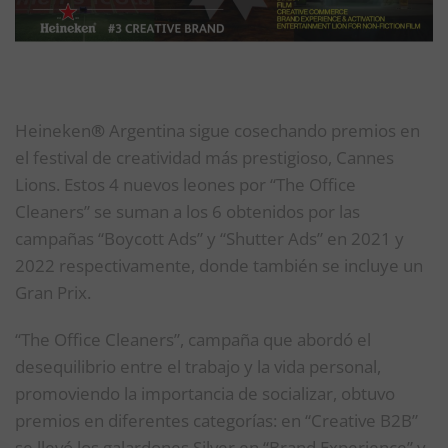
Heineken
®
Argentina sigue cosechando premios en
el festival de creatividad más prestigioso, Cannes
Lions. Estos 4 nuevos leones por “The Office
Cleaners” se suman a los 6 obtenidos por las
campañas “Boycott Ads” y “Shutter Ads” en 2021 y
2022 respectivamente, donde también se incluye un
Gran Prix.
“The Office Cleaners”, campaña que abordó el
desequilibrio entre el trabajo y la vida personal,
promoviendo la importancia de socializar, obtuvo
premios en diferentes categorías: en “Creative B2B”
se llevó los galardones Silver en “Brand Experience” y