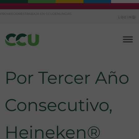
Ir
PROVEEDORES
TRABAJA EN CCU
DENUNCIAS
al
LOGIN
contenido
Por Tercer Año
Consecutivo,
Heineken®