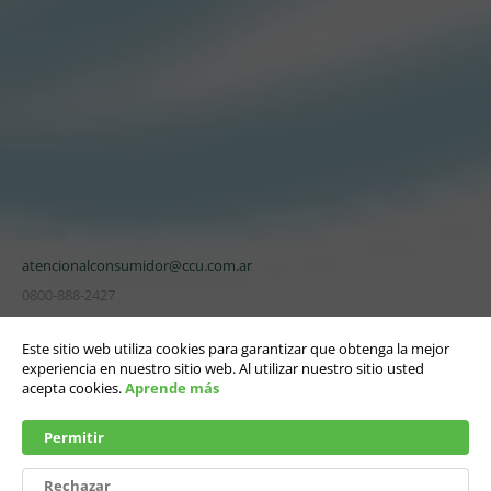
CONTACTANOS
“CCU” es una marca registrada de CCU.
Edison 2669 Piso 1. Martinez (1640)
San Isidro, Buenos Aires, Argentina
© 2021. CCU S.A. Todos los derechos reservados.
atencionalconsumidor@ccu.com.ar
0800-888-2427
Este sitio web utiliza cookies para garantizar que obtenga la mejor
Política de Privacidad
experiencia en nuestro sitio web. Al utilizar nuestro sitio usted
acepta cookies.
Aprende más
SEGUINOS
Permitir
Rechazar