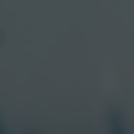
Editor:
Enrico Munarini
Grading:
Julien Alary
Online video:
Prodigious
Music:
Massive Music
ACTIVATION
Managing Director The Pub Argentina:
Mariano
Defelipe
User Experience Designer:
Greta Bosisio
Global Director Experience and Innovation:
Francois
Rousseau