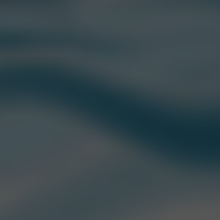
PR ARGENTINA
Agency: NINCH
PR Account Director:
Federico Provenzano
PR Account Coordinator:
Daniel Peralta
PR Account Executive:
Camila Barbieri
PR Account Assistant:
Ernestina Cáceres