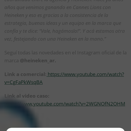
años que venimos ganando en Cannes Lions con
Heineken y eso es gracias a la consistencia de la
estrategia, buenas ideas y un equipo en la marca que
confía y te dice: “Vale, hagámoslo!”. Y acá estamos otra
vez, festejando con una Heineken en la mano.”
Seguí todas las novedades en el Instagram oficial de la
marca
@heineken_ar.
Link a comercial
:
https://www.youtube.com/watch?
v=CgFaPkWsqBA
Link al video caso:
https://www.youtube.com/watch?v=2WGNOfN2OHM