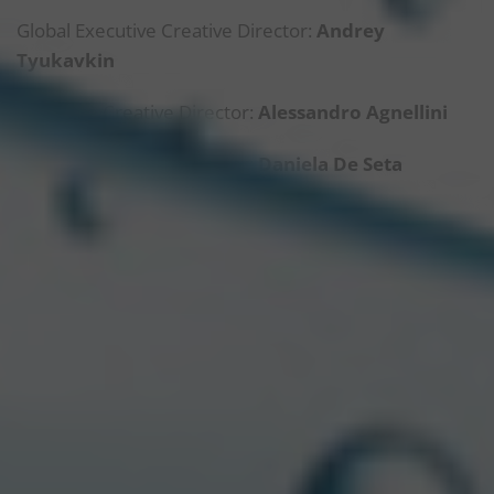
Global Executive Creative Director:
Andrey
Tyukavkin
Associate Creative Director:
Alessandro Agnellini
Associate Creative Director:
Daniela De Seta
Senior Art Director:
Mattia Anelli
Senior Copywriter:
Andrea Zanino
Global Head of PR & Communication:
Isabella
Cecconi
Global Strategy Director:
Monica Radulescu
Global Data Strategist:
Ilko Petkov