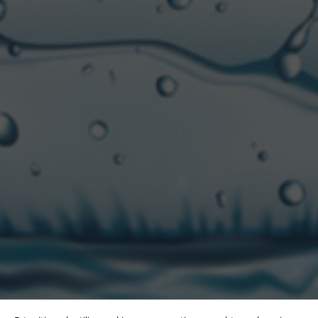
CONTACTANOS
“CCU” es una marca registrada de CCU.
Edison 2669 Piso 1. Martinez (1640)
San Isidro, Buenos Aires, Argentina
© 2021. CCU S.A. Todos los derechos reservados.
atencionalconsumidor@ccu.com.ar
0800-888-2427