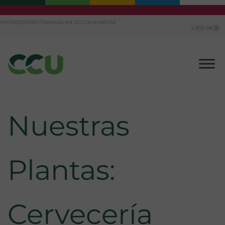
Ir
PROVEEDORES
TRABAJA EN CCU
DENUNCIAS
al
LOGIN
contenido
Nuestras
Plantas:
Cervecería