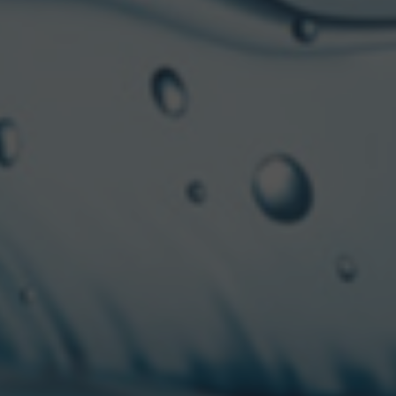
gran fuerza de trabajo,
más que nunca, podemos 
UNA HISTOR
Hace más de 160 años, 
su esposa, recién llega
cerveza y el sueño del é
utilizando lúpulos espe
de color cristal, dándol
Ya que la calidad no co
Actualmente se encuent
inigualable de esta cer
pero manteniéndose fiel
ingredientes: agua, mal
calidad, y su particular
brillo dorado iniguala