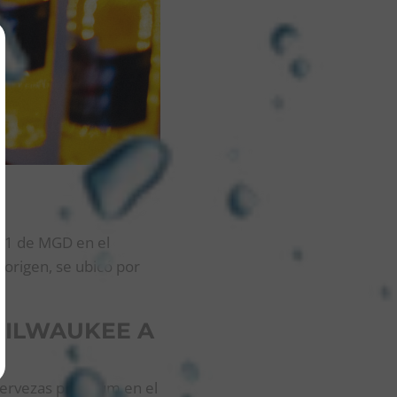
 1 de MGD en el
 origen, se ubicó por
MILWAUKEE A
 cervezas premium en el