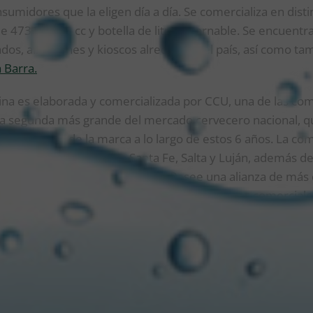
sumidores que la eligen día a día. Se comercializa en distint
e 473 cc, 700 cc y botella de litro retornable. Se encuentr
dos, almacenes y kioscos alrededor del país, así como tam
 Barra.
na es elaborada y comercializada por CCU, una de las co
 la segunda más grande del mercado cervecero nacional, 
en de ventas de la marca a lo largo de estos 6 años. La c
ervecerías ubicadas en Santa Fe, Salta y Luján, además de
 en distintas provincias del país. Posee una alianza de más
e 2.500 proveedores (97% PyMES), con oficinas comerciales
 Rosario, San Juan y Corrientes.
 Brand Grouper Miller en CCU Argentina
comentó:
“Cer
lena de orgullo. Estamos muy contentos con el objetivo alcan
an que vamos por el camino correcto, con un equipo y socio
 acompañan, y que sin ellos no hubiera sido posible. Logr