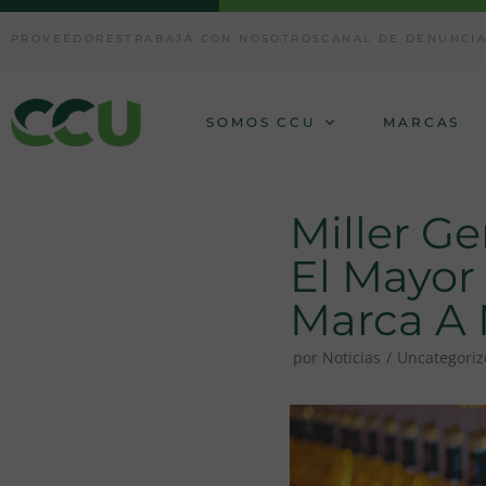
Ir
PROVEEDORES
TRABAJÁ CON NOSOTROS
CANAL DE DENUNCI
al
contenido
SOMOS CCU
MARCAS
Miller G
El Mayor
Marca A 
por
Noticias
Uncategori