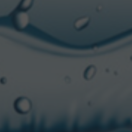
 todos los días. Hoy
aukee, Wisconsin. Él y
icular levadura de
 en 1855, fue realizada
ser envasada en botellas
u hogar en Milwaukee.
 disfrutar del sabor
es de la categoría,
ceso de elaboración e
altos estándares de
á su frescura intensa, un