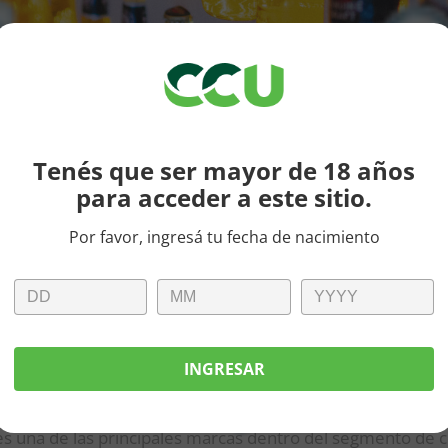
Tenés que ser mayor de 18 años
para acceder a este sitio.
Por favor, ingresá tu fecha de nacimiento
ne Draft Argentina
se transformó en el mercado número
umen de ventas a nivel global. Estados Unidos, su país de
le y Turquía.
INGRESAR
NO CONOCE FRONTERAS: DESDE 
r es una de las principales marcas dentro del segmento de