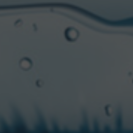
 y estamos muy agradecidos por el esfuerzo y compromiso de
afirmar que “Es nuestro momento, It ‘s Miller Time”
.
IA CON BROCHE DORADO
Frederick Miller compró la Cervecería Plank Road en Milw
dos de Alemania, traían con ellos un saco lleno de una part
xito en la industria cervecera. La fórmula original, creada
ciales, lo que permitió desde entonces, que Miller pueda 
e su icónica identidad.
noce fronteras, Miller Genuine Draft ha llegado lejos de s
ra alrededor del mundo en más de 70 países, que pueden
veza. Desde 1987, la marca ha innovado y excedido los límit
 a la visión original del pionero. Utilizando el mismo pro
ta, adjuntos y lúpulo, que hacen que Miller tenga los más 
idad de ser una cerveza filtrada 4 veces en frío, lo que le d
ble y un sabor excepcionalmente suave.