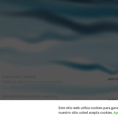
Podés seguir todas las
CON
CONTACTANOS
atenc
“CCU” es una marca registrada de CCU.
0800-
Edison 2669 Piso 1. Martinez (1640)
San Isidro, Buenos Aires, Argentina
Políti
Este sitio web utiliza cookies para gar
© 2021. CCU S.A. Todos los derechos reservados.
nuestro sitio usted acepta cookies.
Ap