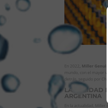
En 2022
, Miller Genui
mundo, con el mayor vol
detrás, seguido por Chi
LA CALIDAD 
ARGENTINA
En la actualidad, Mille