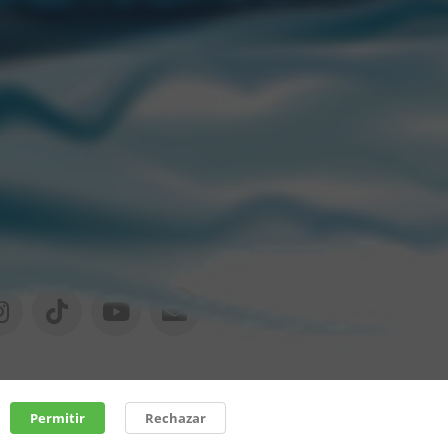
rgentina.
S
Permitir
Rechazar