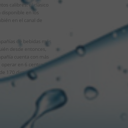
os calibres: el clásico
a disponible en los
bién en el canal de
mpañías de bebidas más
quién desde entonces,
ompañía cuenta con más
 operar en 6 centros
 de 170 distribuidores
 distribuidas en
ramos el año con un
zado en el 2022. Los
s estratégicos de
amos consolidar una