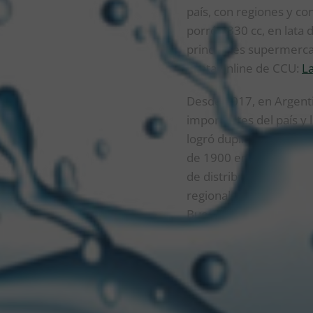
país, con regiones y con
porrón 330 cc, en lata d
principales supermerca
venta online de CCU:
La
Desde 2017, en Argenti
importantes del país y
logró duplicar el volum
de 1900 empleados, 3 c
de distribución propios
regionales (PyMES) y d
Buenos Aires, Córdoba,
Diego González Puig,
hito histórico que nos l
resultados nos demuestr
primera calidad que nos