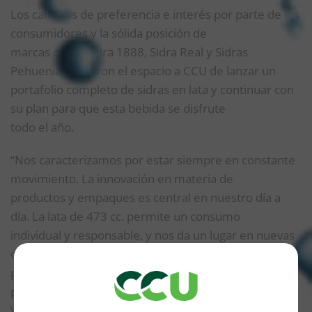
Los cambios de preferencia e interés por parte de los
consumidores y la sólida posición de
marcas como Sidra 1888, Sidra Real y Sidras
Pehuenia, le dieron el espacio a CCU de lanzar un
portafolio completo de sidras en lata y continuar con
su plan para que esta bebida se disfrute
todo el año.
“Nos caracterizamos por estar siempre en constante
movimiento. La innovación en materia de
productos y empaques es central en nuestro día a
día. La lata de 473 cc. permite un consumo
individual y responsable, y nos da un lugar en nuevas
ocasiones de disfrute, complementando los
portfolios de las marcas en sus clásicas
presentaciones de 750 ml. y 500 ml.”, comentó
Vanina de