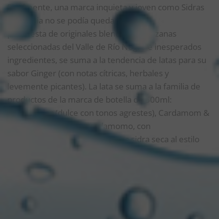
Finalmente, una marca inquieta y joven como Sidras
Pehuenia no se podía quedar atrás. La
propuesta de originales blends de manzanas
seleccionadas del Valle de Río Negro e inesperados
ingredientes, se suma a la tendencia de latas para su
sabor Ginger (con notas cítricas, herbales y
levemente picantes). La lata se suma a la familia de
productos de la marca de botella de 500ml:
Sweet Cider (dulce con tonos agrestes), Cardamom &
Cucumber (pepino y cardamomo, con
notas herbales) y Dry Cider (una sidra seca al estilo
cortes europeos).
Un dato no menor es que se tratan de bebidas sin
TACC, por lo cual son aptas para celíacos.
BENEFICIOS DE LA LATA