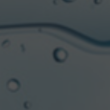
Se trata de un formato práctico que logra enfriarse de
una manera mucho más rápida. Además,
favorece el consumo individual ya que es la medida
perfecta para uno o dos vasos. También es
ideal para disfrutar acompañado, lo que permite
incorporarla en nuevas ocasiones de consumo
por su practicidad para el traslado.
“La lata permite un uso más eficiente del agua en la
producción, es infinitamente reciclable,
requiere menos consumo de combustible para el
transporte y menos energía en el enfriado. Además,
mantiene la calidad del producto por largos períodos
de tiempo”, complementó De Martino
Para los amantes de la sidra, ya es posible conseguir
el nuevo formato en las principales cadenas
de supermercados del país y en los canales de