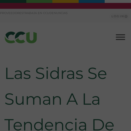
Ir
PROVEEDORES
TRABAJA EN CCU
DENUNCIAS
al
LOGIN
contenido
Las Sidras Se
Suman A La
Tendencia De