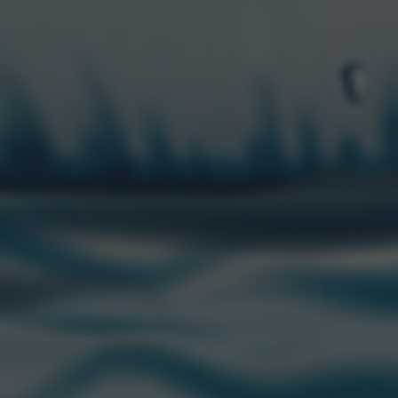
ecommerce de La Barra y en Tienda Pehuenia.
Para conocer más sobre las marcas, visitá el
Instagram oficial: @sidra1888, @sidra.real y
@sidraspehuenia.
CONTACTANOS
“CCU” es una marca registrada de CCU.
Edison 2669 Piso 1. Martinez (1640)
San Isidro, Buenos Aires, Argentina
© 2021. CCU S.A. Todos los derechos reservados.