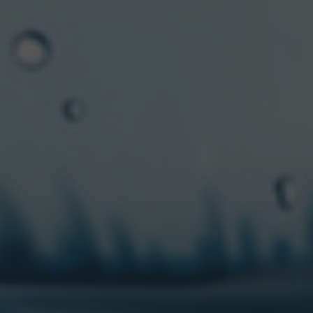
proceso se le realiza un tratamiento de
desalcoholización y es por eso que mantiene todo su
sabor”
agregó Willem.
Para finalizar Willem afirmó:
“espero volver en unos
años y ver un segmento mucho más desarrollado, con
más ofertas de calidad y con un consumidor
acostumbrado a estas opciones que nos permiten
disfrutar de una gran cerveza en momentos que antes
era impensado”.
De esta forma, el expertise de este maestro
cervecero, número 1 en el mundo, confirma la
excelencia de Heineken, alrededor del mundo.