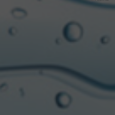
innovación y la calidad, y su liderazgo en la categoría
de cervezas sin alcohol. El mercado de cervezas sin
alcohol está creciendo a nivel mundial y Heineken 0.0
está a la vanguardia de este movimiento.
“La
oportunidad de crecimiento es enorme, pensemos en
las múltiples posibilidades de consumo que se abre con
las cervezas sin graduación alcohólica. A nivel global,
Heineken 0.0 lidera el camino en el segmento premium
de cervezas 0.0%, y nuestro compromiso es seguir
innovando y expandiendo nuestras fronteras”
, añadió.
Heineken 0.0 se elabora con los mismos ingredientes
naturales y sigue el mismo proceso de elaboración
que la Heineken original, incluyendo la selección de
las mejores variedades de lúpulo y el mismo período
de fermentación. “
La diferencia es que al final del