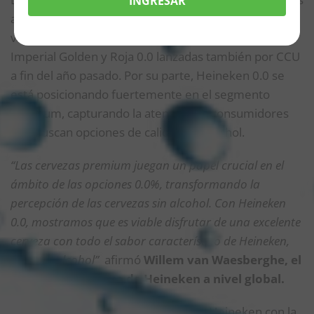
INGRESAR
aún pequeño, está en pleno desarrollo y cada vez se
ven más marcas apostando, como es el caso de las
Imperial Golden y Roja 0.0 lanzadas también por CCU
a fin del año pasado. Por su parte, Heineken 0.0 se
está posicionando fuertemente en el segmento
premium, capturando la atención de consumidores
que buscan opciones de calidad sin alcohol.
“Las cervezas premium juegan un papel crucial en el
ámbito de las opciones 0.0%, transformando la
percepción de las cervezas sin alcohol. Con Heineken
0.0, mostramos que es viable disfrutar de una excelente
cerveza con todo el sabor característico de Heineken,
pero sin alcohol”
afirmó
Willem van Waesberghe, el
Maestro Cervecero de Heineken a nivel global.
Su visita reafirma el compromiso de Heineken con la