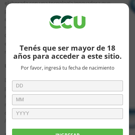
elaborada con una tecnología innovadora que
permite conservar el sabor y las cualidades (a
excepción del alcohol) de la versión original. Durante
su estadía. aprovechó para visitar la cervecería de
CCU en Luján, Buenos Aires, y así recorrer en detalle
el proceso de calidad de la última gran apuesta de la
Tenés que ser mayor de 18
marca.
años para acceder a este sitio.
Un método único
Por favor, ingresá tu fecha de nacimiento
Durante su paso por Luján destacó el exclusivo
proceso de desalcoholización que permite a
Heineken 0.0 mantener el sabor característico de la
marca.
“Lo que hace única a Heineken 0.0 no es sólo
cómo la hacemos, sino la consistencia en el sabor que
logramos en cada botella”,
explicó.
En Argentina, aunque el mercado de cervezas 0.0% es