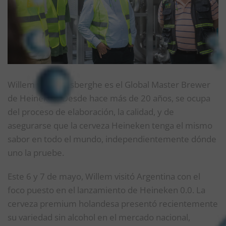
Willem van Waesberghe es el Global Master Brewer
de Heineken. Desde hace más de 20 años, se ocupa
del proceso de elaboración, la calidad, y de
asegurarse que la cerveza Heineken tenga el mismo
sabor en todo el mundo, independientemente dónde
uno la pruebe.
Este 6 y 7 de mayo, Willem visitó Argentina con el
foco puesto en el lanzamiento de Heineken 0.0. La
cerveza premium holandesa presentó recientemente
su variedad sin alcohol en el mercado nacional,