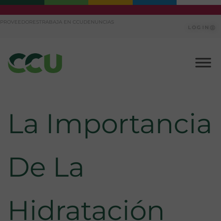
Ir
PROVEEDORES
TRABAJA EN CCU
DENUNCIAS
al
LOGIN
contenido
La Importancia
De La
Hidratación