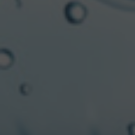
Pureza y calidad: el origen del agua
Protegida de cualquier contaminación, el agua Villa
del Sur fluye a 80 metros de profundidad entre capas
de sedimentos milenarios con un caudal fresco y
constante generando un filtrado natural. A su vez,
cumplen con exigentes certificaciones
internacionales para asegurar la máxima calidad y
proteger su pureza y equilibrio mineral. De esta
manera, sus soluciones están diseñadas para
adaptarse a un estilo de vida saludable y proporcionar
hidratación que beneficie a las personas.
En esta fecha, la marca refuerza su compromiso por
ser un aliado en el camino hacia una vida más activa y