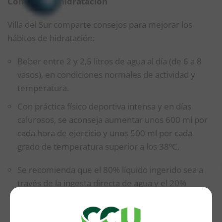
Consejos de hidratación
Villa del Sur comparte consejos para mejorar los
hábitos de hidratación:
Beber entre 2 y 2,5 litros de agua al día (de 6 a 8
vasos), en condiciones normales de actividad y
temperatura.
Con práctica físico deportiva intensa y en días
calurosos, se aconseja aumentar unos 600 ml por
cada hora de ejercicio y unos 500 ml por cada
grado de temperatura superior a los 38ºC.
Se recomienda que el 80% líquido ingerido sea a
través de la ingesta directa de agua y el 20%
restante a través de alimentos con gran porcentaje
de agua.