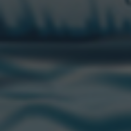
saludable para las familias argentinas, brindando una
hidratación de calidad. A través de una variedad de
presentaciones, desde botellas individuales hasta
formatos familiares, busca garantizar que el consumo
de agua saludable sea accesible para todos y educar a
los consumidores sobre la importancia de
mantenerse hidratados en su vida diaria.
CONTACTANOS
“CCU” es una marca registrada de CCU.
Edison 2669 Piso 1. Martinez (1640)