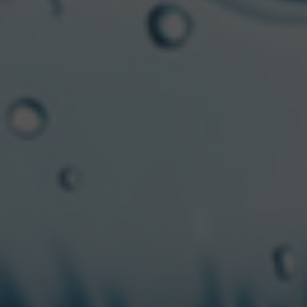
que está pisando fuerte este verano en Bariloche con
sus Craft Music Sessions: ahora todos los jueves a las
19 hs, hasta el 24 de febrero inclusive, se puede
disfrutar de DJs en vivo y buena música a cargo de
artistas locales como: Martin Mosquera, Dai Urban,
Indra, Ivan Piombi, Matías Saez, Rola Gitana y Emi
Hernandez, entre otros. Todo esto con una vista
inmejorable al lago Nahuel Huapi, acompañado por
una Mandarine Lager bien helada.
Cervecería Kunstmann brinda a sus consumidores
sabores únicos para acompañar con los mejores
platos, además de las clásicas variedades, disponibles
en su cervecería de Bariloche. Con protocolos de
higiene y distanciamiento social para garantizar la
seguridad de todos los clientes. Podés seguir todas
las novedades de la marca en la cuenta oficial