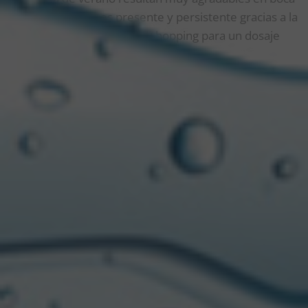
y nariz. El aroma es presente y persistente gracias a la
utilización de la técnica dry hopping para un dosaje
final post fermentación.
“Nuestra Mandarine Lager es ideal para acompañar
ensaladas frescas con mix de verdes, quesos de
mediana y baja intensidad, carnes rojas magras,
pescados y mariscos. Esta experimental se
caracteriza por su carbonatación y su cuerpo
balanceado. Presenta una graduación alcohólica de
5,4% ABv y 29 IBUs, y está elaborada con un blend de
maltas claras, Pilsen y Trigo”, detalló Gabriel Blazewicz
Chantefort, maestro cervecero de Kunstmann.
VIVÍ GRANDES MOMENTOS MIRANDO EL ATARDECER
Además, Kunstmann redobla la apuesta y deja claro