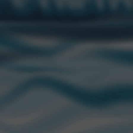
@Kunstmann_ar
CONTACTANOS
“CCU” es una marca registrada de CCU.
Edison 2669 Piso 1. Martinez (1640)
San Isidro, Buenos Aires, Argentina
© 2021. CCU S.A. Todos los derechos reservados.
atencionalconsumidor@ccu.com.ar
0800-888-2427