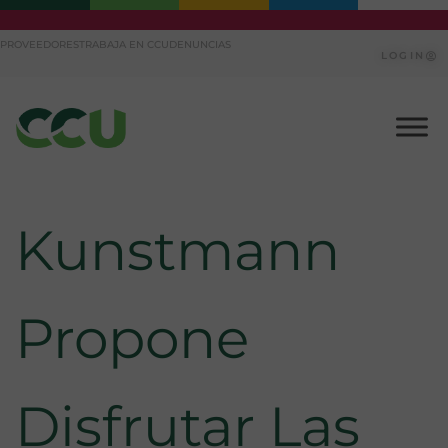
Ir
PROVEEDORES
TRABAJA EN CCU
DENUNCIAS
al
LOGIN
contenido
Kunstmann
Propone
Disfrutar Las