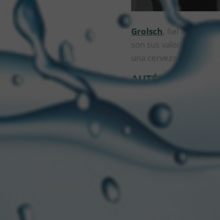
Grolsch
,
fiel a sus raíc
son sus valores más imp
una cerveza de cuerpo r
AUTÉNTICA E INS
Este lanzamiento se pr
brindar una alternativ
lúpulo y la calidad de u
Red Ale se destaca por
graduación alcohólica d
principales supermerca
“
Grolsch se define como
esencial para el progre