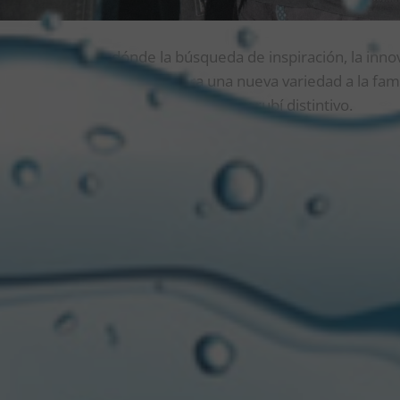
es auténticas, en dónde la búsqueda de inspiración, la innov
ortantes, este año incorpora una nueva variedad a la fami
obusto, con mucho sabor y un color rubí distintivo.
PIRADORA: ASÍ SE DEFINE LA NUEVA RED AL
esenta como el resultado de una búsqueda y proceso en 
a diferente para sus consumidores, pero manteniendo su c
na cerveza premium por excelencia. Con la singularidad de s
 su delicada dulzura con toques de caramelos y sabores t
e 5.2% ABv y 26 IBU. La nueva variedad ya se encuentra di
dos del país, almacenes y en el canal de venta online
La B
 una marca que inspira, fomenta la creatividad e innovaci
so. Por eso, traemos al país un nuevo lanzamiento para disf