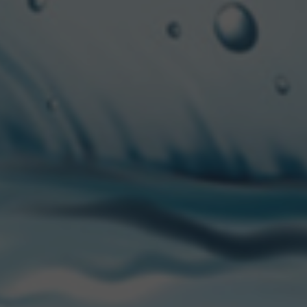
auténtica y natural, ma
comentó
Diego Gonzal
Con una herencia de má
icónica botella con Swi
mercado argentino.
Gr
pilsner, y de esta for
sabores únicos, sino q
innovadoras con opcion
Seguí todas las novedad
CON