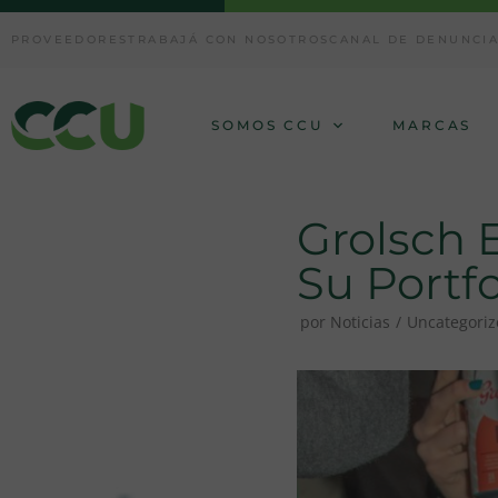
Ir
PROVEEDORES
TRABAJÁ CON NOSOTROS
CANAL DE DENUNCI
al
contenido
SOMOS CCU
MARCAS
Grolsch 
Su Portf
por
Noticias
Uncategori