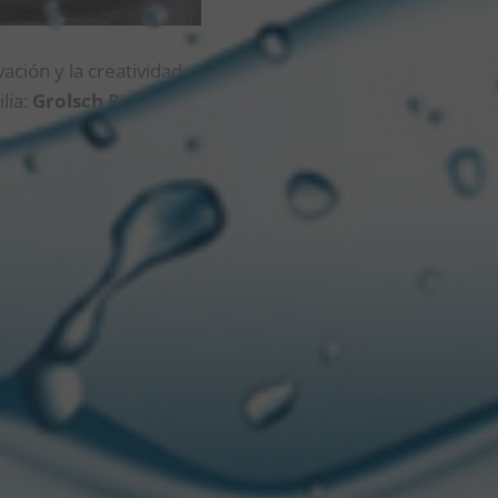
ación y la creatividad
lia:
Grolsch Red Ale,
E
dónde la marca quiso
aracterístico doble
u irresistible sabor, la
ostados, teniendo una
sponible en los
arra
.
ón como un valor
rutar de una cerveza