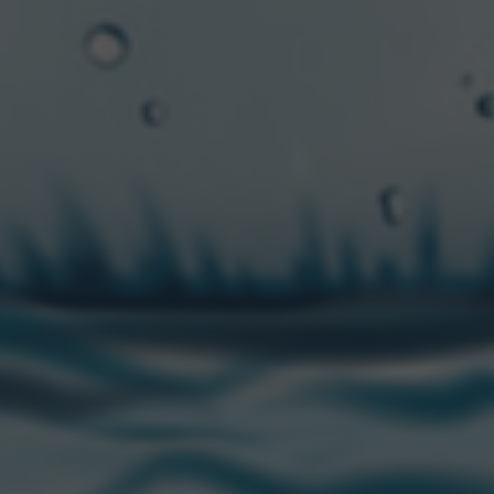
nteniendo su frescura y sabor único que hace que la gente la
ez Puig, Brand Manager de Grolsch.
s de 400 años de historia y una identidad muy marcada p
ng Top y su característico doble lúpulo, la marca trae una 
olsch Red Ale
viene a complementar el portfolio, sumándos
ma, una vez más, Grolsch demuestra que no sólo le brinda 
ue también asegura su compromiso para con ellos, ofreci
es para todos los gustos.
es en el Instagram oficial de la marca
@grolsch_ar
TACTANOS
SEGUINO