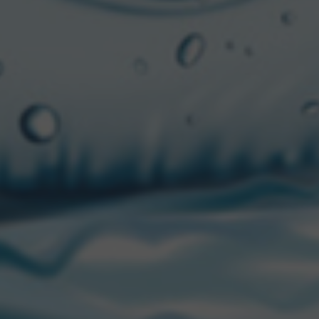
 elija desde hace años
”,
or su símbolo de la
nueva propuesta al
e junto a la clásica
a sus consumidores
éndoles propuestas
S