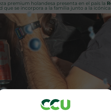
eza premium holandesa presenta en el país la
R
d que se incorpora a la familia junto a la icónica 