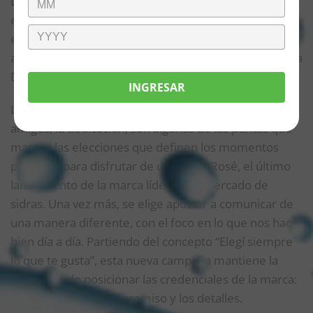
Diego “Peque” Schwartzman como protagonista. En
esta segunda etapa, el embajador que la representa
es el astro del polo mundial, orgullo del deporte
argentino, Adolfo Cambiaso, capitán y referente de La
Dolfina Polo Team.
INGRESAR
La pertenencia, las raíces, el tiempo compartido con
amigos, la dedicación; son algunas de las puntas que
marcan las elecciones que definen los momentos
propicios para disfrutar de una 1888 Rosé, el último
lanzamiento de la marca líder en el mercado de
sidras. Una vez más, se elige apostar a comunicar de
una manera diferente, con el foco en lo que nos hace
bien día a día. Partiendo del concepto “Elegí siempre
lo que te gusta”, esta nueva campaña mantiene la
búsqueda de posicionar las credenciales de la marca:
la excelencia, el compromiso y los detalles.