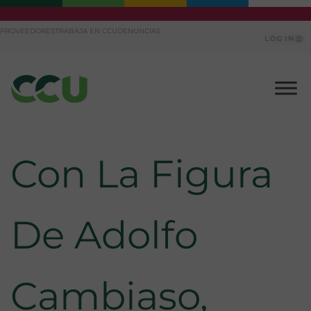
Ir
PROVEEDORES
TRABAJA EN CCU
DENUNCIAS
al
LOGIN
contenido
Con La Figura
De Adolfo
Cambiaso,