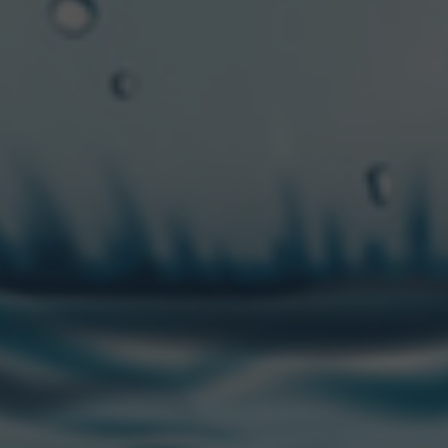
Para conocer todas las novedades de la marca visitá el
Instagram oficial
@Sidra1888
CONTACTANOS
“CCU” es una marca registrada de CCU.
Edison 2669 Piso 1. Martinez (1640)
San Isidro, Buenos Aires, Argentina