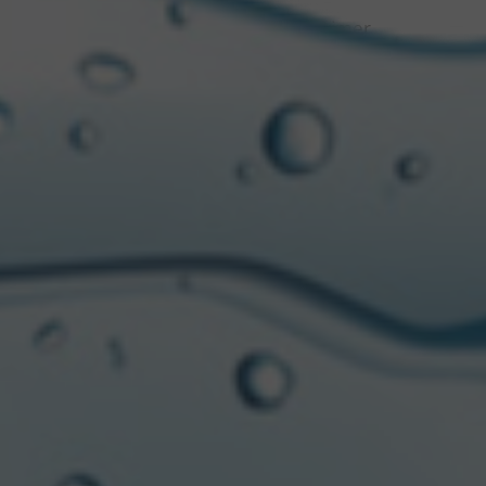
En línea con el tono testimonial del primer
lanzamiento, la marca busca transmitir un lado más
genuino de las reconocidas figuras de este deporte
con una riquísima historia en nuestro país, no solo en
el ámbito profesional, sino también en su
cotidianeidad ¿Qué eligieron a lo largo de su vida?
¿Qué decisiones tomaron y los llevaron a donde
están? ¿Con quiénes eligen compartir su camino?
¿Qué de todo aquello volverían a elegir?
La campaña
Elegir
cuenta con diversos comerciales,
piezas digitales, gráficas y fuerte activación en los
torneos y eventos de la nueva temporada de Polo
que ya está en curso.