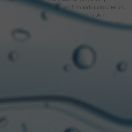
estereotipos, Bresh sigue reafirmando junto a Miller,
lo que las une y caracteriza: ¡disfrutar y vivir
intensamente! Con fechas y locaciones confirmadas
para el resto del año, ambas marcas no paran de
sorprender y aumentar la convocatoria en cada fiesta.
Además, siguen sumando experiencias y propuestas
para quienes asistan. El stand de Miller en GEBA Tent
sigue siendo el spot favorito de artistas, músicos,
influencers, y público en general, donde cada fin de
semana se pueden llevar diferentes premios:
merchandising, descuentos en producto e incluso
lookearse al mejor estilo Bresh con maquilladores
profesionales.
UNA FECHA ELEGIDA ¿POR Y PARA SUS