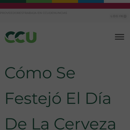
Ir
PROVEEDORES
TRABAJA EN CCU
DENUNCIAS
al
LOGIN
contenido
Cómo Se
Festejó El Día
De La Cerveza