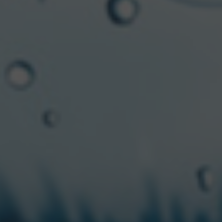
AFICIONADOS?
Seguramente te preguntes quién y porqué se eligió
esta fecha para conmemorar la bebida. Todo nació en
Estados Unidos, en un bar de Santa Cruz, en el estado
de California, cuando un grupo de amigos y amigas
convencieron a los dueños del lugar de instaurar y
decretar el 5 de agosto como el Día Internacional de
la Cerveza. Desde entonces, la celebración se
expandió en cientos de ciudades -se calcula que en
unas 200 alrededor del mundo- y se fijó la fecha para
ser celebrada el primer viernes de cada agosto.
Accedé a la plataforma de e-commerce La Barra y
aprovechá todos los beneficios en cualquier época del
año. Y seguí todas las novedades de la marca desde el
Instagram oficial
@millerargentina.