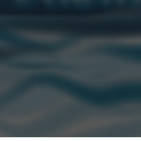
CONTACTANOS
“CCU” es una marca registrada de CCU.
Edison 2669 Piso 1. Martinez (1640)
San Isidro, Buenos Aires, Argentina
© 2021. CCU S.A. Todos los derechos reservados.
atencionalconsumidor@ccu.com.ar
0800-888-2427