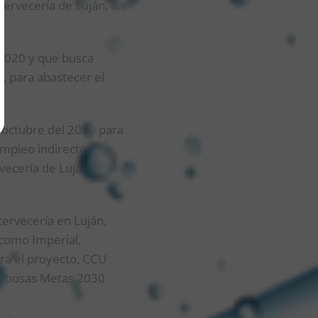
Cervecería de Luján, en
 2020 y que busca
, para abastecer el
 octubre del 2020 para
empleo indirecto de
vecería de Luján
ervecería en Luján,
 como Imperial,
ara el proyecto, CCU
mbiciosas Metas 2030