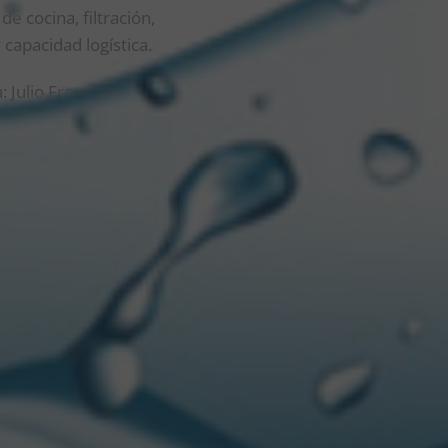
e cocina, filtración,
 capacidad logística.
: Julio Freyre, Gerente
ntos Corporativos;
nta Cervecería Luján.
 la reactivación
 más trabajo. Este es el
ías Kulfas, Ministro
Somos un gobierno que ha
 está creando empleo
”,
os 6 años. Y esto nos
ón, el trabajo y el