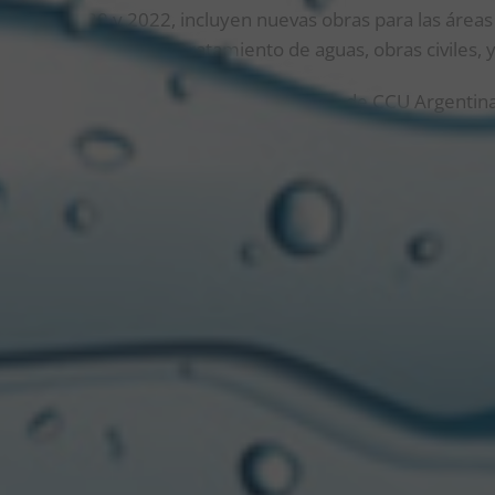
, entre 2020 y 2022, incluyen nuevas obras para las áreas d
 servicio/plantas de tratamiento de aguas, obras civiles, y
inistro estuvo acompañado por directivos de CCU Argentina
es, Gerente Industrial; Juan Pablo Barrale, Gerente de Asu
 de Planificación y Logística y Darío Mollo, Gerente de Pla
uestra más de que la Argentina se está poniendo de pie, que
ha con inversiones concretas que generan más producción y
 el Estado, los que trabajan y los que invierten
“, afirmó
Mat
ivo de la Nación.
s el resultado de haber recuperado la política industrial. 
 para que la inversión esté creciendo sostenidamente y que
 “
Argentina está en el menor nivel de desempleo de los últim
 trabajar juntos para profundizar esta senda de la producci