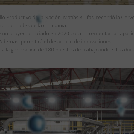
llo Productivo de la Nación, Matías Kulfas, recorrió la Cerve
a autoridades de la compañía.
e un proyecto iniciado en 2020 para incrementar la capaci
. Además, permitirá el desarrollo de innovaciones
ar a la generación de 180 puestos de trabajo indirectos dur