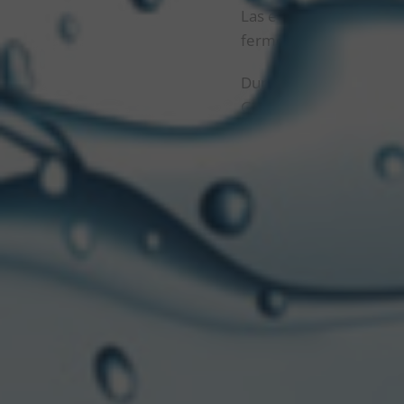
Las etapas del proyecto
fermentación, envasado,
Durante su visita, el M
General; Ricardo Olivar
Javier Caspani, Gerente
“
Esta inversión es una m
productiva está en marc
camino, trabajar juntos,
de Desarrollo Product
“
Este anuncio también e
gestado las condiciones
afirmó Kulfas, y resaltó:
muestra que tenemos que
crecimiento sostenible
”.