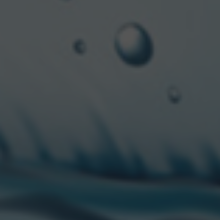
Por su lado,
Julio Frey
crecimiento en Argentin
y logística para llegar
misión:
compartir exper
optimistas y creemos en
país
”.
CCU Argentina mantiene
en el de sidras y con 
trabajadores de forma 
son PYMES, generando 2
Innovación, nuevas mar
de las novedades de CCU