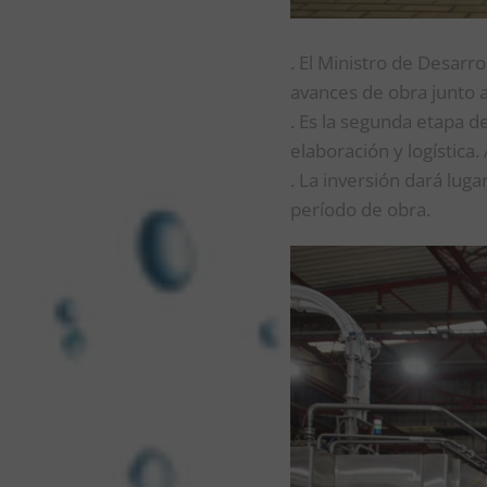
. El Ministro de Desarro
avances de obra junto 
. Es la segunda etapa d
elaboración y logística
. La inversión dará lug
período de obra.