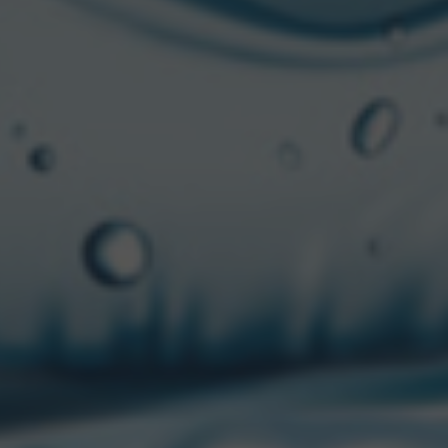
ene una visión de
tra capacidad productiva
nzando hacia nuestra
de consumo.
Somos
z productiva de nuestro
do cervecero, es líder
 más de 1.800
edores, que en un 95%
n mejor vivir. Entérate