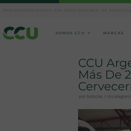
Ir
PROVEEDORES
TRABAJÁ CON NOSOTROS
CANAL DE DENUNCI
al
contenido
SOMOS CCU
MARCAS
CCU Arge
Más De 2
Cervecer
por
Noticias
Uncategori