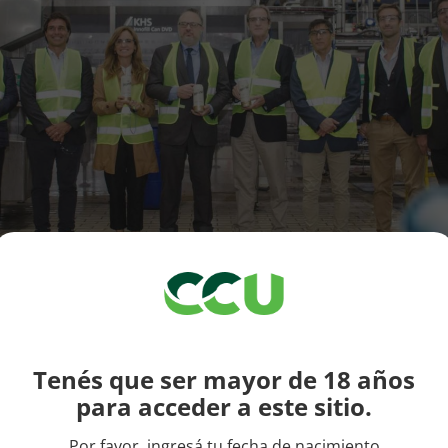
Tenés que ser mayor de 18 años
para acceder a este sitio.
categoría de bebidas que en Argentina elabora marcas co
ra 1888, entre otras,
anunció hoy al Ministro de Desarro
Por favor, ingresá tu fecha de nacimiento