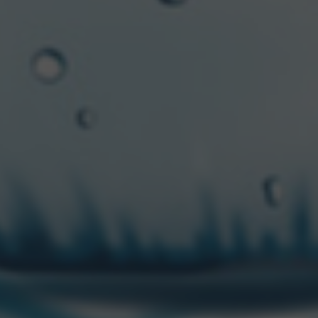
re, Gerente General de CCU Argentina
,
comentó: “
CCU ti
a. Con esta inversión tenemos por objetivo fortalecer nues
 con nuestras marcas a millones de argentinos, y seguir ava
iencias con nuestros consumidores en todas las ocasiones 
 que debemos apostar al desarrollo permanente de la matri
 una sólida posición como segundo competidor del merca
importante crecimiento en el de vinos. Actualmente posee
directa, y se abastece de una red de más de 2.500 prove
0 mil puestos de empleo indirecto en la cadena de valor.
cas, empleo y nuevas experiencias para compartir juntos u
 a través de su cuenta oficial
@ccu.argentina
.