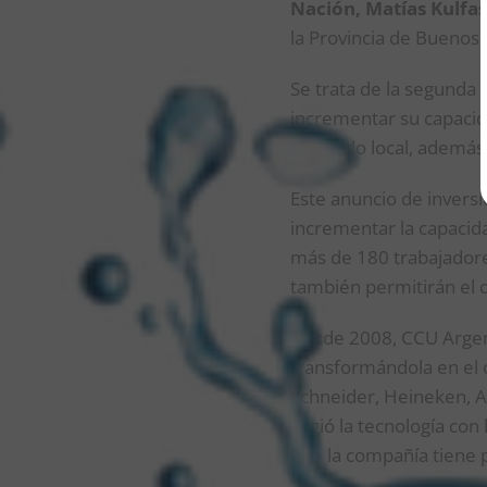
Nación, Matías Kulfas
la Provincia de Buenos 
Se trata de la segunda
incrementar su capacid
mercado local, además 
Este anuncio de invers
incrementar la capacid
más de 180 trabajadore
también permitirán el 
Desde 2008, CCU Argent
transformándola en el 
Schneider, Heineken, Am
eligió la tecnología co
que la compañía tiene p