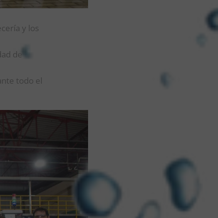
cería y los
dad de
ante todo el